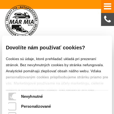
Dovolíte nám používať cookies?
Kontakt
Cookies sú údaje, ktoré prehliadač ukladá pri prezeraní
stránok. Bez nevyhnutných cookies by stránka nefungovala.
Kontakt
Analytické pomáhajú zlepšovať obsah nášho webu. Vďaka
personalizovaným cookies prispôsobujeme stránku priamo pre
vás. Marketingové používame na účely marketingu, cielenie
reklám a personalizáciu reklám. Váš súhlas je pre nás
Fakturačné udaje
MAR MIA s.r.o.
IČO
51164442
dôležitý, aby sme vám vedeli ponúknuť čo najlepší obsah.
Nevyhnutné
DIČ
2120611779
IČ DPH
SK2120611779
Obchodný
register Okresného súdu Trnava, oddiel: Sro, vložka č.
Viac informácií o tom, ako Google používa vaše údaje, nájdete na
Personalizované
43216/T
Ochrana súkromia a Zmluvné podmienky
Ochrana osobných údajov a cookies