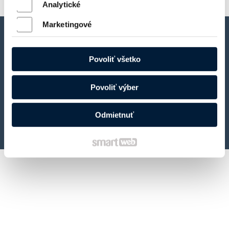
Analytické
Marketingové
© 2025 Odťahová služba Hlohovec
napísať
správcovi stránky
Ochrana osobných údajov a cookies
Povoliť všetko
Spravovať súhlas
Povoliť výber
Odmietnuť